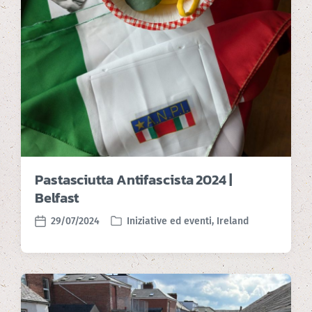
Pastasciutta Antifascista 2024 |
Belfast
29/07/2024
Iniziative ed eventi
,
Ireland
P
P
o
o
s
s
t
t
e
d
d
a