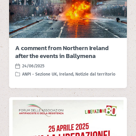
A comment from Northern Ireland
after the events in Ballymena
24/06/2025
P
ANPI - Sezione UK
,
Ireland
,
Notizie dal territorio
o
P
s
o
t
s
d
t
a
e
t
d
e
i
n