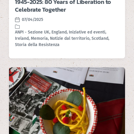
1945-2025: 80 Years of Liberation to
Celebrate Together
07/04/2025
P
o
ANPI - Sezione UK
,
England
,
Iniziative ed eventi
,
s
Ireland
,
Memoria
,
Notizie dal territorio
,
Scotland
,
P
t
Storia della Resistenza
o
d
s
a
t
t
e
e
d
i
n