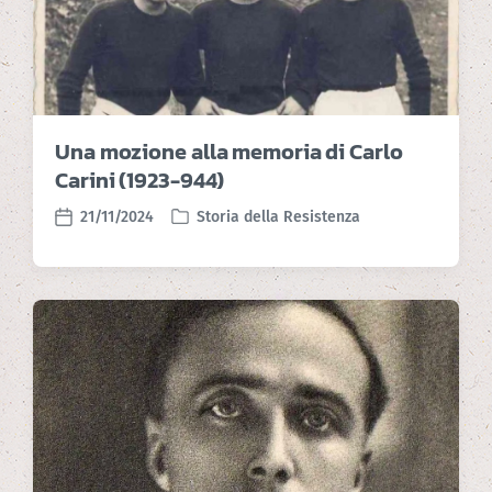
Una mozione alla memoria di Carlo
Carini (1923-944)
21/11/2024
Storia della Resistenza
P
P
o
o
s
s
t
t
e
d
d
a
i
t
n
e