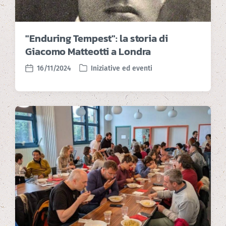
"Enduring Tempest": la storia di
Giacomo Matteotti a Londra
16/11/2024
Iniziative ed eventi
P
P
o
o
s
s
t
t
e
d
d
a
i
t
n
e