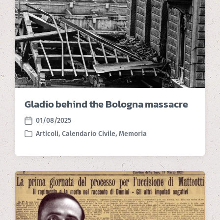
Gladio behind the Bologna massacre
01/08/2025
P
Articoli
,
Calendario Civile
,
Memoria
o
P
s
o
t
s
d
t
a
e
t
d
e
i
n