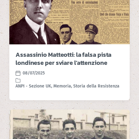
Assassinio Matteotti: la falsa pista
londinese per sviare l'attenzione
08/07/2025
P
o
ANPI - Sezione UK
,
Memoria
,
Storia della Resistenza
P
s
o
t
s
d
t
a
e
t
d
e
i
n