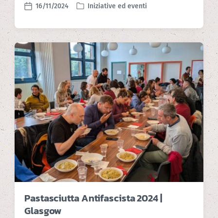
16/11/2024
Iniziative ed eventi
P
P
o
o
s
s
t
t
e
d
d
a
i
t
n
e
Pastasciutta Antifascista 2024 |
Glasgow