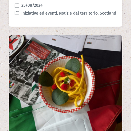
25/08/2024
P
Iniziative ed eventi
,
Notizie dal territorio
,
Scotland
o
P
s
o
t
s
d
t
a
e
t
d
e
i
n