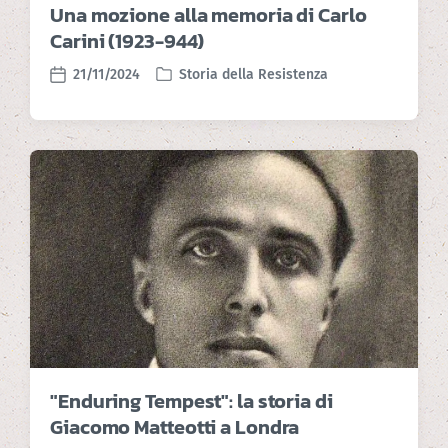
Una mozione alla memoria di Carlo
Carini (1923-944)
21/11/2024
Storia della Resistenza
P
P
o
o
s
s
t
t
e
d
d
a
i
t
n
e
"Enduring Tempest": la storia di
Giacomo Matteotti a Londra