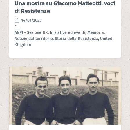
Una mostra su Giacomo Matteotti: voci
di Resistenza
14/01/2025
P
o
ANPI - Sezione UK
,
Iniziative ed eventi
,
Memoria
,
s
Notizie dal territorio
,
Storia della Resistenza
,
United
P
t
Kingdom
o
d
s
a
t
t
e
e
d
i
n