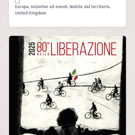
o
Europa
,
Iniziative ed eventi
,
Notizie dal territorio
,
s
P
United Kingdom
t
o
d
s
a
t
t
e
e
d
i
n