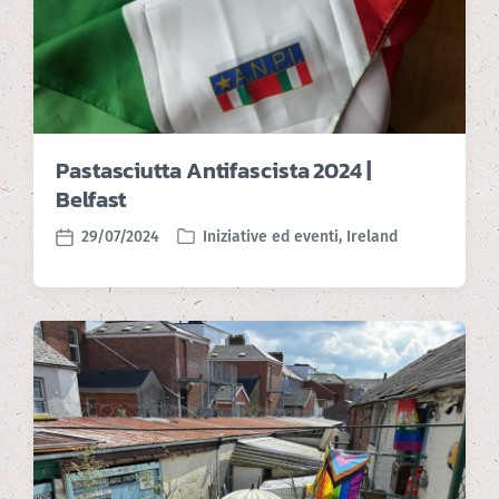
Pastasciutta Antifascista 2024 |
Belfast
29/07/2024
Iniziative ed eventi
,
Ireland
P
P
o
o
s
s
t
t
e
d
d
a
i
t
n
e