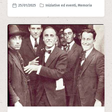
25/01/2025
Iniziative ed eventi
,
Memoria
P
P
o
o
s
s
t
t
e
d
d
a
i
t
n
e