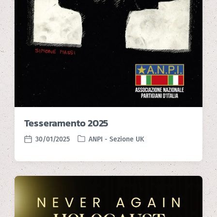
Tesseramento 2025
30/01/2025
ANPI - Sezione UK
P
P
o
o
s
s
t
t
e
d
d
a
i
t
n
e