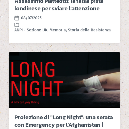
Assassinio Matteotti: la falsa pista
londinese per sviare l'attenzione
08/07/2025
P
o
ANPI - Sezione UK
,
Memoria
,
Storia della Resistenza
P
s
o
t
s
d
t
a
e
t
d
e
i
n
Proiezione di "Long Night": una serata
con Emergency per l'Afghanistan |