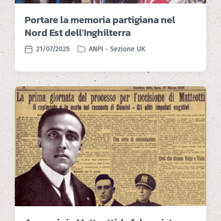
Portare la memoria partigiana nel
Nord Est dell'Inghilterra
21/07/2025
ANPI - Sezione UK
P
P
o
o
s
s
t
t
e
d
d
a
i
t
n
e