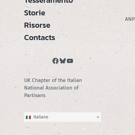
Tesseramento
Storie
ANPI
Risorse
Contacts
Facebook
Bluesky
YouTube
UK Chapter of the Italian
National Association of
Partisans
Italiano