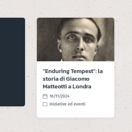
"Enduring Tempest": la
storia di Giacomo
Matteotti a Londra
16/11/2024
P
Iniziative ed eventi
o
P
s
o
t
s
d
t
a
e