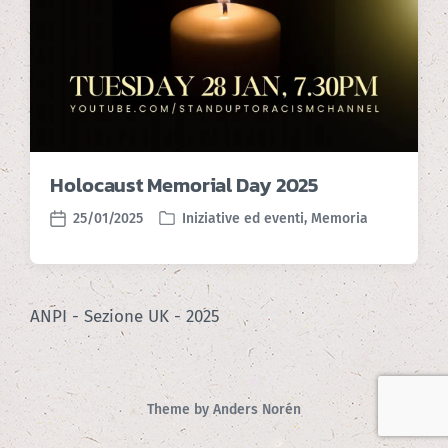
Holocaust Memorial Day 2025
25/01/2025
Iniziative ed eventi
,
Memoria
P
P
o
o
s
s
t
t
e
d
ANPI - Sezione UK - 2025
d
a
i
t
n
e
Theme by
Anders Norén