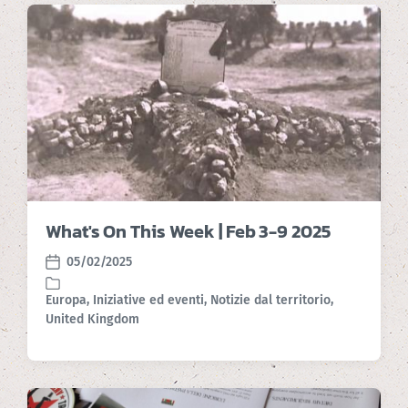
s
:
t
:
What's On This Week | Feb 3-9 2025
05/02/2025
P
o
Europa
,
Iniziative ed eventi
,
Notizie dal territorio
,
s
P
United Kingdom
t
o
d
s
a
t
t
e
e
d