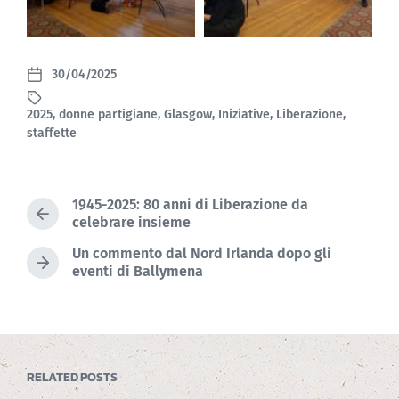
30/04/2025
P
o
2025
,
donne partigiane
,
Glasgow
,
Iniziative
,
Liberazione
,
s
T
staffette
t
a
d
g
a
g
t
e
1945-2025: 80 anni di Liberazione da
e
d
P
celebrare insieme
w
r
Un commento dal Nord Irlanda dopo gli
i
e
N
eventi di Ballymena
v
t
e
i
h
x
o
t
u
p
s
o
p
RELATED POSTS
s
o
t