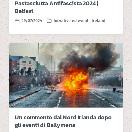
Pastasciutta Antifascista 2024 |
Belfast
29/07/2024
Iniziative ed eventi
,
Ireland
P
P
o
o
s
s
t
t
e
d
d
a
i
t
n
e
Un commento dal Nord Irlanda dopo
gli eventi di Ballymena